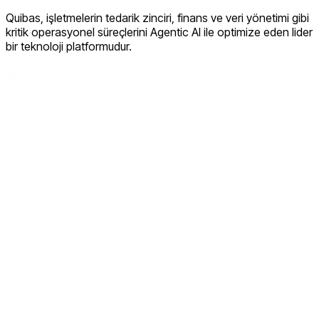
Quibas, işletmelerin tedarik zinciri, finans ve veri yönetimi gibi
kritik operasyonel süreçlerini Agentic AI ile optimize eden lider
bir teknoloji platformudur.
LinkedIn
Tedarik Zinciri Risk Yönetimi
Tedarikçi Yönetimi
AI Fatura Yönetimi
Sipariş Takibi
AI Malzeme Yönetimi
Hakkımızda