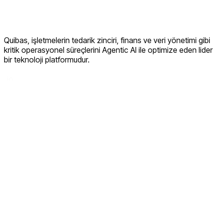
Quibas, işletmelerin tedarik zinciri, finans ve veri yönetimi gibi
kritik operasyonel süreçlerini Agentic AI ile optimize eden lider
bir teknoloji platformudur.
LinkedIn
Tedarik Zinciri Risk Yönetimi
Tedarikçi Yönetimi
AI Fatura Yönetimi
Sipariş Takibi
AI Malzeme Yönetimi