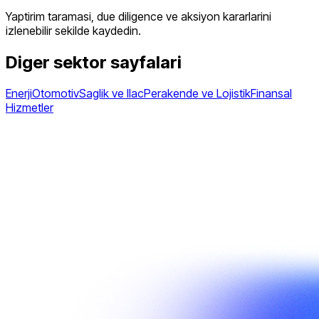
Yaptirim taramasi, due diligence ve aksiyon kararlarini
izlenebilir sekilde kaydedin.
Diger sektor sayfalari
Enerji
Otomotiv
Saglik ve Ilac
Perakende ve Lojistik
Finansal
Hizmetler