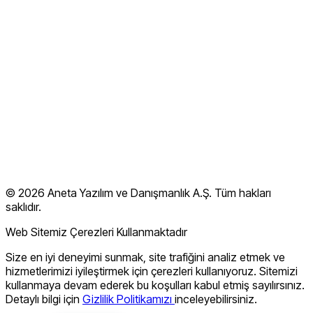
Hakkımızda
Müşteri Başarısı
Başarılarımız & Sertifikalar
Blog
İletişim
Kullanım Koşulları
Gizlilik Politikası
© 2026 Aneta Yazılım ve Danışmanlık A.Ş. Tüm hakları
SSS
saklıdır.
Web Sitemiz Çerezleri Kullanmaktadır
Size en iyi deneyimi sunmak, site trafiğini analiz etmek ve
hizmetlerimizi iyileştirmek için çerezleri kullanıyoruz. Sitemizi
kullanmaya devam ederek bu koşulları kabul etmiş sayılırsınız.
Detaylı bilgi için
Gizlilik Politikamızı
inceleyebilirsiniz.